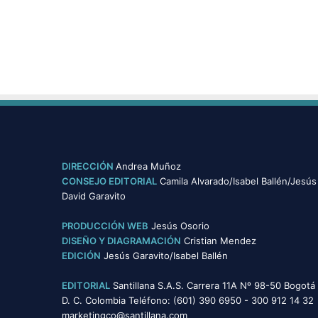
i
e
n
t
e
s
DIRECCIÓN
Andrea Muñoz
CONSEJO EDITORIAL
Camila Alvarado/Isabel Ballén/Jesús
David Garavito
PRODUCCIÓN WEB
Jesús Osorio
DISEÑO Y DIAGRAMACIÓN
Cristian Mendez
EDICIÓN
Jesús Garavito/Isabel Ballén
EDITORIAL
Santillana S.A.S. Carrera 11A Nº 98-50 Bogotá
D. C. Colombia Teléfono: (601) 390 6950 - 300 912 14 32
marketingco@santillana.com