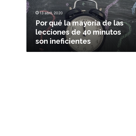
l
a
13 abril, 2020
m
Por qué la mayoría de las
a
y
lecciones de 40 minutos
o
son ineficientes
r
í
a
d
e
l
a
s
l
e
c
c
i
o
n