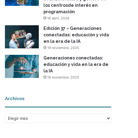
los centrosde interés en
programación
16 abril, 2026
Edición 37 – Generaciones
conectadas: educación y vida
en la era de la IA
19 noviembre, 2025
Generaciones conectadas:
educación y vida en la era de
la IA
19 noviembre, 2025
Archivos
A
r
c
h