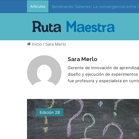
Artículos
Sembrando Saberes: La convergencia entre S
Inicio
/
Sara Merlo
Sara Merlo
Gerente de innovación de aprendizaje
diseño y ejecución de experimentos e
fue profesora y especialista en curr
P
o
Edición 28
r
q
u
é