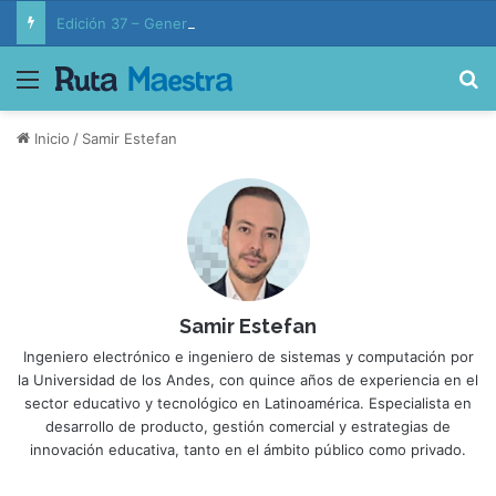
Edición 37 – Generaciones conectadas: educación y vida en la era de la IA
Menú
B
Inicio
/
Samir Estefan
Samir Estefan
Ingeniero electrónico e ingeniero de sistemas y computación por
la Universidad de los Andes, con quince años de experiencia en el
sector educativo y tecnológico en Latinoamérica. Especialista en
desarrollo de producto, gestión comercial y estrategias de
innovación educativa, tanto en el ámbito público como privado.