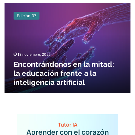
E
n
Edición 37
c
o
n
t
r
á
18 noviembre, 2025
n
Encontrándonos en la mitad:
d
o
la educación frente a la
n
inteligencia artificial
o
s
e
n
l
a
m
i
t