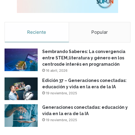
l
a
i
n
t
Reciente
Popular
e
l
i
Sembrando Saberes: La convergencia
g
entre STEM,literatura y género en los
e
centrosde interés en programación
n
16 abril, 2026
c
i
Edición 37 – Generaciones conectadas:
a
educación y vida en la era de la IA
a
19 noviembre, 2025
r
t
Generaciones conectadas: educación y
i
vida en la era de la IA
f
19 noviembre, 2025
i
c
i