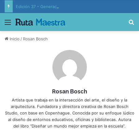
Edición 37 – Generaciones conectadas: educación y vida en la era de la IA
Menú
B
Inicio
/
Rosan Bosch
Rosan Bosch
Artista que trabaja en la intersección del arte, el diseño y la
arquitectura. Fundadora y directora creativa de Rosan Bosch
Studio, con base en Copenhague. Conocida por su enfoque lúdico
al diseño de entornos educativos, oficinas y bibliotecas. Autora
del libro “Diseñar un mundo mejor empieza en la escuela”.