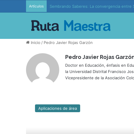
Artículos
Sembrando Saberes: La convergencia entre S
Inicio
/
Pedro Javier Rojas Garzón
Pedro Javier Rojas Garzó
Doctor en Educación, énfasis en Edu
la Universidad Distrital Francisco J
Vicepresidente de la Asociación C
P
r
Aplicaciones de área
o
b
l
e