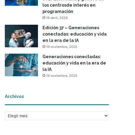
los centrosde interés en
programación
16 abril, 2026
Edición 37 – Generaciones
conectadas: educación y vida
en la era de la IA
19 noviembre, 2025
Generaciones conectadas:
educación y vida en la era de
la IA
19 noviembre, 2025
Archivos
A
r
c
h