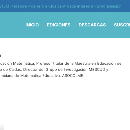
TEM,literatura y género en los centrosde interés en programación
INICIO
EDICIONES
DESCARGAS
SUSCR
n
cación Matemática, Profesor titular de la Maestría en Educación de
osé de Caldas, Director del Grupo de Investigación MESCUD y
olombiana de Matemática Educativa, ASOCOLME.