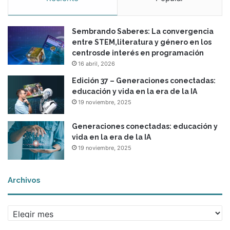
S
p
Sembrando Saberes: La convergencia
e
entre STEM,literatura y género en los
a
centrosde interés en programación
k
16 abril, 2026
E
n
Edición 37 – Generaciones conectadas:
g
educación y vida en la era de la IA
l
19 noviembre, 2025
i
s
Generaciones conectadas: educación y
h
vida en la era de la IA
”
19 noviembre, 2025
?
Archivos
A
r