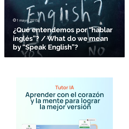
n
t
e
1 mayo, 2015
n
¿Qué entendemos por “hablar
d
e
inglés”? / What do we mean
m
by “Speak English”?
o
s
p
o
r
“
h
a
b
l
a
r
i
n