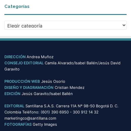
c
Categorías
h
i
v
C
o
a
s
t
e
g
o
DIRECCIÓN
Andrea Muñoz
r
CONSEJO EDITORIAL
Camila Alvarado/Isabel Ballén/Jesús David
í
Garavito
a
s
PRODUCCIÓN WEB
Jesús Osorio
DISEÑO Y DIAGRAMACIÓN
Cristian Mendez
EDICIÓN
Jesús Garavito/Isabel Ballén
EDITORIAL
Santillana S.A.S. Carrera 11A Nº 98-50 Bogotá D. C.
Colombia Teléfono: (601) 390 6950 - 300 912 14 32
marketingco@santillana.com
FOTOGRAFÍAS
Getty Images