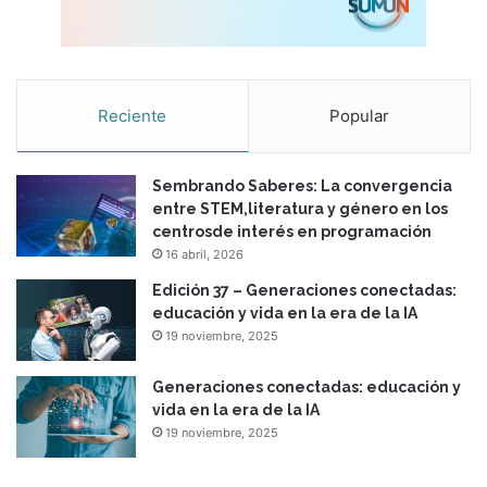
e
ñ
a
n
z
Reciente
Popular
a
!
”
Sembrando Saberes: La convergencia
entre STEM,literatura y género en los
centrosde interés en programación
16 abril, 2026
Edición 37 – Generaciones conectadas:
educación y vida en la era de la IA
19 noviembre, 2025
Generaciones conectadas: educación y
vida en la era de la IA
19 noviembre, 2025