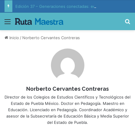
Edición 37 – Generaciones conectadas: educación y vida en la era de la IA
Menú
B
Inicio
/
Norberto Cervantes Contreras
Norberto Cervantes Contreras
Director de los Colegios de Estudios Científicos y Tecnológicos del
Estado de Puebla México. Doctor en Pedagogía. Maestro en
Educación. Licenciado en Pedagogía. Coordinador Académico y
asesor de la Subsecretaría de Educación Básica y Media Superior
del Estado de Puebla.