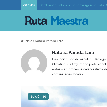
Artículos
Sembrando Saberes: La convergencia entre S
Inicio
/
Natalia Parada Lara
Natalia Parada Lara
Fundación Red de Árboles - Bióloga 
Climático. Su trayectoria profesiona
énfasis en procesos colaborativos de
comunidades locales.
E
d
Edición 36
u
c