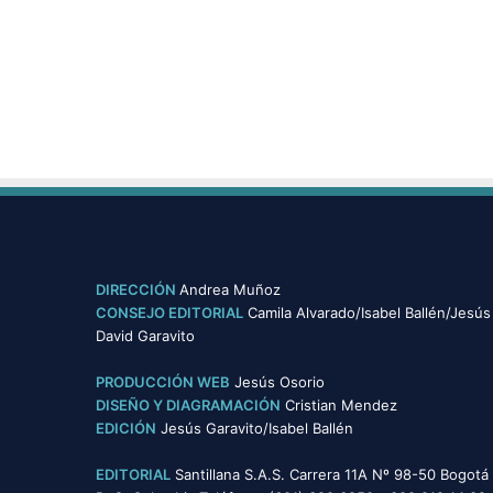
e
s
t
a
c
i
ó
n
DIRECCIÓN
Andrea Muñoz
CONSEJO EDITORIAL
Camila Alvarado/Isabel Ballén/Jesús
David Garavito
PRODUCCIÓN WEB
Jesús Osorio
DISEÑO Y DIAGRAMACIÓN
Cristian Mendez
EDICIÓN
Jesús Garavito/Isabel Ballén
EDITORIAL
Santillana S.A.S. Carrera 11A Nº 98-50 Bogotá