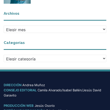
Archivos
A
r
c
Categorías
h
i
v
C
o
a
s
t
e
g
o
DIRECCIÓN
Andrea Muñoz
r
CONSEJO EDITORIAL
Camila Alvarado/Isabel Ballén/Jesús David
í
Garavito
a
s
PRODUCCIÓN WEB
Jesús Osorio