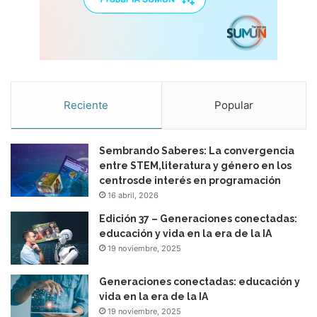
c
a
c
i
ó
n
e
Reciente
Popular
n
A
m
Sembrando Saberes: La convergencia
é
entre STEM,literatura y género en los
r
centrosde interés en programación
i
16 abril, 2026
c
a
Edición 37 – Generaciones conectadas:
L
educación y vida en la era de la IA
a
19 noviembre, 2025
t
i
Generaciones conectadas: educación y
n
vida en la era de la IA
a
19 noviembre, 2025