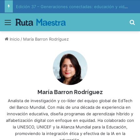
Edición 37 – Generaciones conectadas: educación y vida en la era de la IA
Menú
B
Inicio
/
María Barron Rodríguez
María Barron Rodríguez
Analista de investigación y co-líder del equipo global de EdTech
del Banco Mundial. Con más de una década de experiencia en
innovación educativa, diseña programas de aprendizaje híbrido y
alfabetización digital con enfoque en equidad. Ha colaborado con
la UNESCO, UNICEF y la Alianza Mundial para la Educación,
promoviendo la integración ética y efectiva de la IA en la
educación.