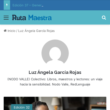
Edición 37 – Generaciones conectadas: educación y vida en la era de la IA
Menú
B
Inicio
/
Luz Ángela García Rojas
Luz Ángela García Rojas
(NODO VALLE) Colectivo: Libros, maestros y lectores: un viaje
hacia la sensibilidad. Nodo Valle, RedLenguaje
A
c
Edición 32
e