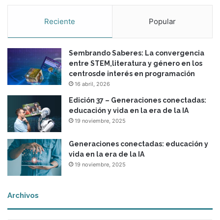
n
l
Reciente
Popular
a
v
i
Sembrando Saberes: La convergencia
r
entre STEM,literatura y género en los
t
centrosde interés en programación
u
16 abril, 2026
a
l
Edición 37 – Generaciones conectadas:
i
educación y vida en la era de la IA
d
19 noviembre, 2025
a
d
Generaciones conectadas: educación y
vida en la era de la IA
19 noviembre, 2025
Archivos