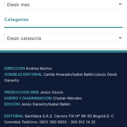
A
r
c
Categorías
h
i
v
C
o
a
s
t
e
g
o
DIRECCIÓN
Andrea Muñoz
r
CONSEJO EDITORIAL
Camila Alvarado/Isabel Ballén/Jesús David
í
Garavito
a
s
PRODUCCIÓN WEB
Jesús Osorio
DISEÑO Y DIAGRAMACIÓN
Cristian Mendez
EDICIÓN
Jesús Garavito/Isabel Ballén
EDITORIAL
Santillana S.A.S. Carrera 11A Nº 98-50 Bogotá D. C.
Colombia Teléfono: (601) 390 6950 - 300 912 14 32