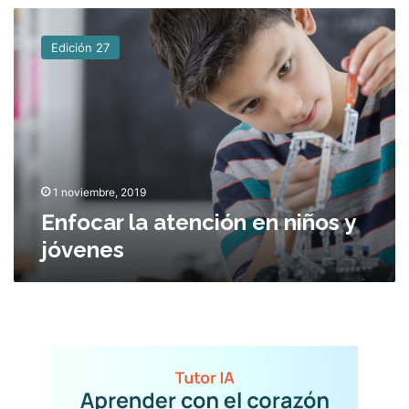
E
n
Edición 27
f
o
c
a
r
l
a
a
1 noviembre, 2019
t
Enfocar la atención en niños y
e
jóvenes
n
c
i
ó
n
e
n
n
i