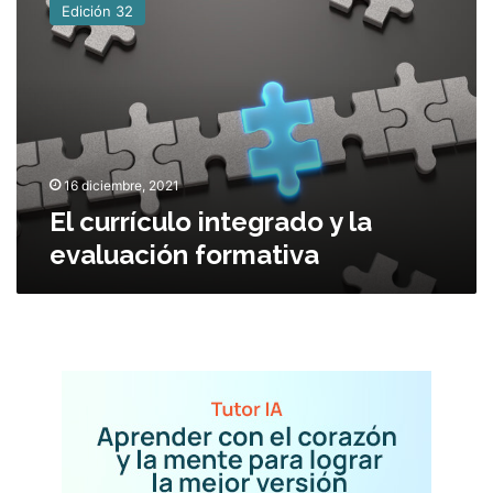
Edición 32
c
u
r
r
í
c
u
l
16 diciembre, 2021
o
El currículo integrado y la
i
evaluación formativa
n
t
e
g
r
a
d
o
y
l
a