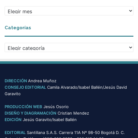
A
r
c
Categorías
h
i
v
C
o
a
s
t
e
g
o
DIRECCIÓN
Andrea Muñoz
r
CONSEJO EDITORIAL
Camila Alvarado/Isabel Ballén/Jesús David
í
Garavito
a
s
PRODUCCIÓN WEB
Jesús Osorio
DISEÑO Y DIAGRAMACIÓN
Cristian Mendez
EDICIÓN
Jesús Garavito/Isabel Ballén
EDITORIAL
Santillana S.A.S. Carrera 11A Nº 98-50 Bogotá D. C.