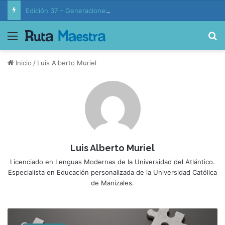
Edición 37 – Generaciones conectadas: educación y vida en la era de la IA
Menú
B
Inicio
/
Luis Alberto Muriel
Luis Alberto Muriel
Licenciado en Lenguas Modernas de la Universidad del Atlántico.
Especialista en Educación personalizada de la Universidad Católica
de Manizales.
E
l