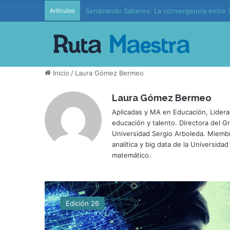
Artículos
Sembrando Saberes: La convergencia entre S
Inicio
/
Laura Gómez Bermeo
Laura Gómez Bermeo
Aplicadas y MA en Educación, Lidera
educación y talento. Directora del G
Universidad Sergio Arboleda. Miemb
analítica y big data de la Universida
matemático.
D
e
Edición 26
s
c
u