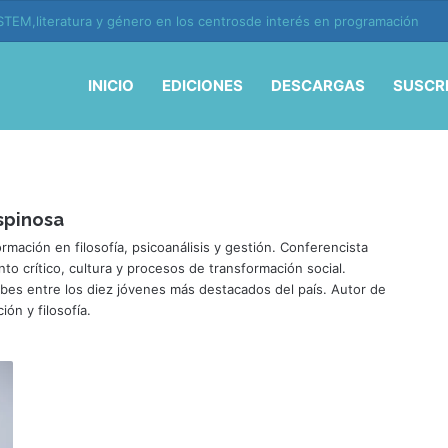
TEM,literatura y género en los centrosde interés en programación
INICIO
EDICIONES
DESCARGAS
SUSCR
spinosa
rmación en filosofía, psicoanálisis y gestión. Conferencista
to crítico, cultura y procesos de transformación social.
orbes entre los diez jóvenes más destacados del país. Autor de
ón y filosofía.