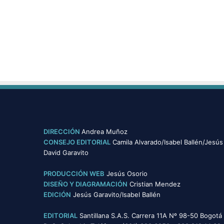
n
u
e
v
o
h
a
c
e
r
DIRECCIÓN
Andrea Muñoz
CONSEJO EDITORIAL
Camila Alvarado/Isabel Ballén/Jesús
David Garavito
PRODUCCIÓN WEB
Jesús Osorio
DISEÑO Y DIAGRAMACIÓN
Cristian Mendez
EDICIÓN
Jesús Garavito/Isabel Ballén
EDITORIAL
Santillana S.A.S. Carrera 11A Nº 98-50 Bogotá