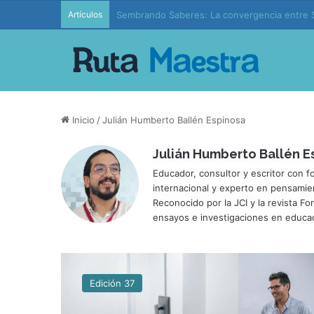
Artículos
Sembrando Saberes: La convergencia entre S
Inicio
/
Julián Humberto Ballén Espinosa
Julián Humberto Ballén E
Educador, consultor y escritor con fo
internacional y experto en pensamien
Reconocido por la JCI y la revista F
ensayos e investigaciones en educaci
P
e
Edición 37
d
a