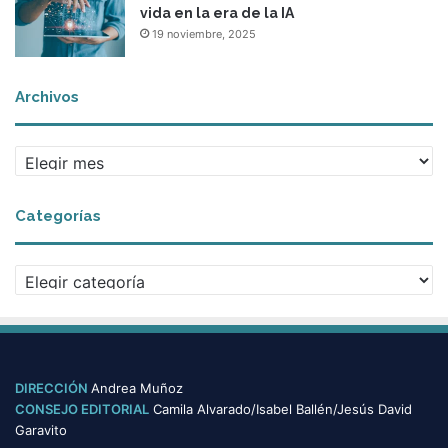
vida en la era de la IA
n
19 noviembre, 2025
c
e
r
Archivos
t
a
i
A
n
r
S
c
c
Categorías
h
h
i
o
v
o
C
o
l
a
s
Y
t
e
e
a
g
r
o
DIRECCIÓN
Andrea Muñoz
r
CONSEJO EDITORIAL
Camila Alvarado/Isabel Ballén/Jesús David
í
Garavito
a