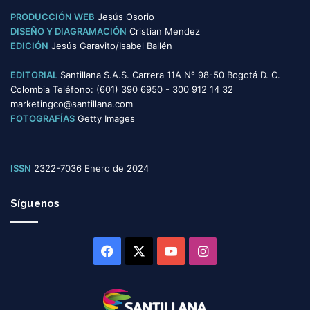
s
PRODUCCIÓN WEB
Jesús Osorio
DISEÑO Y DIAGRAMACIÓN
Cristian Mendez
EDICIÓN
Jesús Garavito/Isabel Ballén
EDITORIAL
Santillana S.A.S. Carrera 11A Nº 98-50 Bogotá D. C.
Colombia Teléfono: (601) 390 6950 - 300 912 14 32
marketingco@santillana.com
FOTOGRAFÍAS
Getty Images
ISSN
2322-7036 Enero de 2024
Síguenos
Facebook
X
YouTube
Instagram