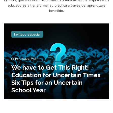
educadores a transformar su práctica a través del aprendizaje
invertido.
W
e
Invitado especial
h
a
v
e
t
19 octubre, 2020
o
We have to Get This Right!
G
Education for Uncertain Times
e
t
Six Tips for an Uncertain
T
School Year
h
i
s
R
i