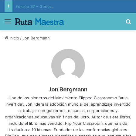
Edición 37 – Generaciones conectadas: educación y vida en la era de la IA
Menú
B
Inicio
/
Jon Bergmann
Jon Bergmann
Uno de los pioneros del Movimiento Flipped Classroom o “aula
invertida”. Jon lidera la adopción mundial del aprendizaje invertido
al trabajar con gobiernos, escuelas, corporaciones y
organizaciones educativas sin fines de lucro. Autor de siete libros,
incluido el libro más vendido: Flip Your Classroom, que ha sido
traducido a 10 idiomas. Fundador de las conferencias globales
FlipCon, que son eventos dinámicos y atractivos que inspiran a los