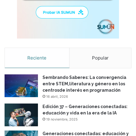
t
a
i
n
T
i
m
e
s
Reciente
Popular
S
i
x
Sembrando Saberes: La convergencia
T
entre STEM,literatura y género en los
i
centrosde interés en programación
p
16 abril, 2026
s
f
Edición 37 – Generaciones conectadas:
o
educación y vida en la era de la IA
r
19 noviembre, 2025
a
n
Generaciones conectadas: educación y
U