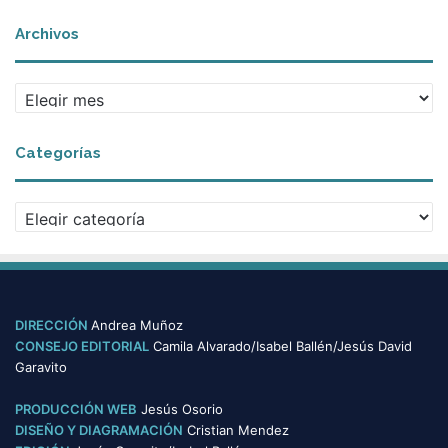
Archivos
A
r
c
Categorías
h
i
v
C
o
a
s
t
e
g
o
DIRECCIÓN
Andrea Muñoz
r
CONSEJO EDITORIAL
Camila Alvarado/Isabel Ballén/Jesús David
í
Garavito
a
s
PRODUCCIÓN WEB
Jesús Osorio
DISEÑO Y DIAGRAMACIÓN
Cristian Mendez