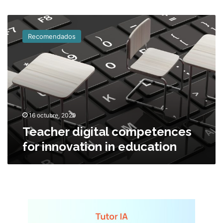
T
e
Recomendados
a
c
h
e
r
d
i
g
16 octubre, 2020
i
Teacher digital competences
t
for innovation in education
a
l
c
o
m
p
e
t