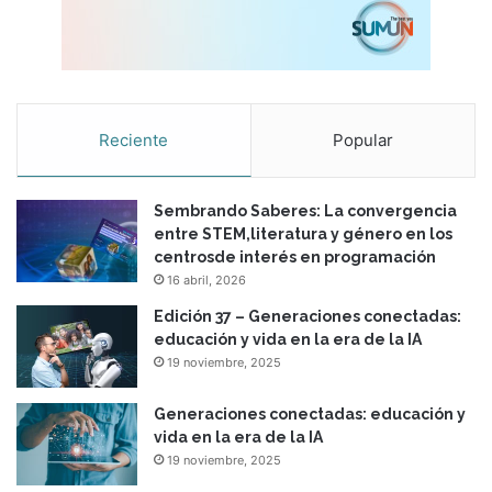
d
u
c
a
t
i
Reciente
Popular
o
n
Sembrando Saberes: La convergencia
entre STEM,literatura y género en los
centrosde interés en programación
16 abril, 2026
Edición 37 – Generaciones conectadas:
educación y vida en la era de la IA
19 noviembre, 2025
Generaciones conectadas: educación y
vida en la era de la IA
19 noviembre, 2025