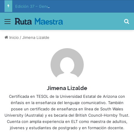
Edición 37 – Generaciones conectadas: educación y vida en la era de la IA
Menú
B
Inicio
/
Jimena Lizalde
Jimena Lizalde
Certificada en TESOL de la Universidad Estatal de Arizona con
énfasis en la enseñanza del lenguaje comunicativo. También
posee un certificado de enseñanza en línea de South Wales
University (Australia) y es becaria del British Council-Hornby Trust.
Cuenta con amplia experiencia en ELT como maestra de adultos,
jóvenes y estudiantes de postgrado y en formación docente.