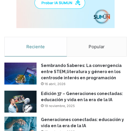
a
n
t
i
l
y
j
Reciente
Popular
u
v
e
n
Sembrando Saberes: La convergencia
i
entre STEM,literatura y género en los
l
centrosde interés en programación
16 abril, 2026
Edición 37 – Generaciones conectadas:
educación y vida en la era de la IA
19 noviembre, 2025
Generaciones conectadas: educación y
vida en la era de la IA