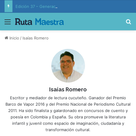
Edición 37 – Generaciones conectadas: educación y vida en la era de la IA
Menú
B
Inicio
/
Isaías Romero
Isaías Romero
Escritor y mediador de lectura cucuteño. Ganador del Premio
Barco de Vapor 2016 y del Premio Nacional de Periodismo Cultural
2011. Ha sido finalista y galardonado en concursos de cuento y
poesía en Colombia y España. Su obra promueve la literatura
infantil y juvenil como espacio de imaginación, ciudadanía y
transformación cultural.