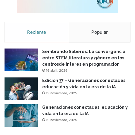
l
y
s
o
c
Reciente
Popular
i
a
l
Sembrando Saberes: La convergencia
d
entre STEM,literatura y género en los
e
centrosde interés en programación
l
16 abril, 2026
c
o
Edición 37 – Generaciones conectadas:
n
educación y vida en la era de la IA
o
19 noviembre, 2025
c
i
Generaciones conectadas: educación y
m
vida en la era de la IA
i
19 noviembre, 2025
e
n
t