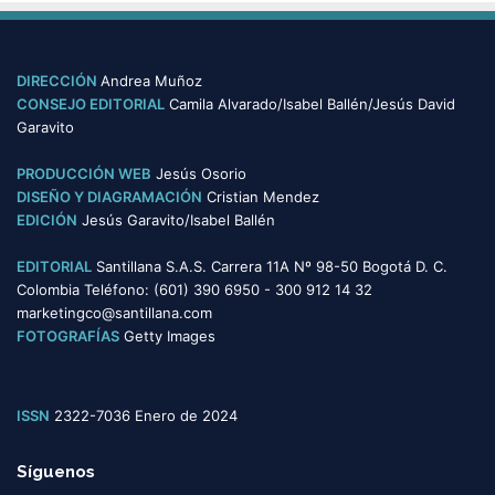
t
e
g
o
DIRECCIÓN
Andrea Muñoz
r
CONSEJO EDITORIAL
Camila Alvarado/Isabel Ballén/Jesús David
í
Garavito
a
s
PRODUCCIÓN WEB
Jesús Osorio
DISEÑO Y DIAGRAMACIÓN
Cristian Mendez
EDICIÓN
Jesús Garavito/Isabel Ballén
EDITORIAL
Santillana S.A.S. Carrera 11A Nº 98-50 Bogotá D. C.
Colombia Teléfono: (601) 390 6950 - 300 912 14 32
marketingco@santillana.com
FOTOGRAFÍAS
Getty Images
ISSN
2322-7036 Enero de 2024
Síguenos