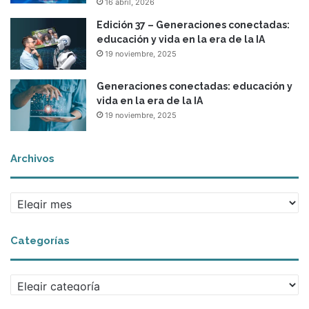
16 abril, 2026
e
d
Edición 37 – Generaciones conectadas:
u
educación y vida en la era de la IA
c
19 noviembre, 2025
a
c
Generaciones conectadas: educación y
i
vida en la era de la IA
ó
19 noviembre, 2025
n
Archivos
A
r
c
Categorías
h
i
v
C
o
a
s