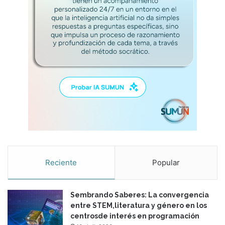
n
S
a
n
t
i
l
l
a
n
a
a
f
a
v
Reciente
Popular
o
r
d
Sembrando Saberes: La convergencia
e
entre STEM,literatura y género en los
l
centrosde interés en programación
a