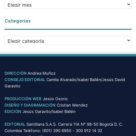
A
r
c
Categorías
h
i
v
C
o
a
s
t
e
g
o
DIRECCIÓN
Andrea Muñoz
r
CONSEJO EDITORIAL
Camila Alvarado/Isabel Ballén/Jesús David
í
Garavito
a
s
PRODUCCIÓN WEB
Jesús Osorio
DISEÑO Y DIAGRAMACIÓN
Cristian Mendez
EDICIÓN
Jesús Garavito/Isabel Ballén
EDITORIAL
Santillana S.A.S. Carrera 11A Nº 98-50 Bogotá D. C.
Colombia Teléfono: (601) 390 6950 - 300 912 14 32