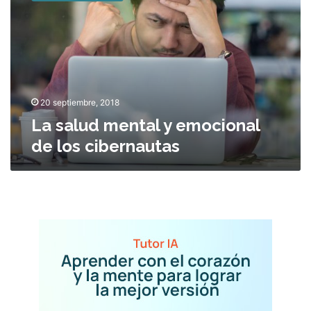
a
l
u
d
m
e
n
20 septiembre, 2018
t
La salud mental y emocional
a
de los cibernautas
l
y
e
m
o
c
i
o
n
a
l
d