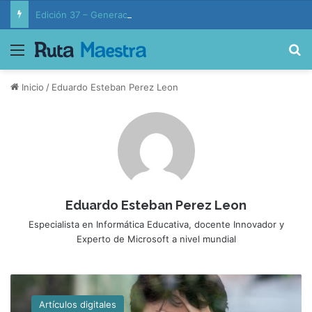
Edición 37 – Generaciones conectadas: educación y vida en la era de la IA
Menú
B
Inicio
/
Eduardo Esteban Perez Leon
Eduardo Esteban Perez Leon
Especialista en Informática Educativa, docente Innovador y
Experto de Microsoft a nivel mundial
L
a
Artículos digitales
s