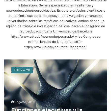
la Educación. Se ha especializado en resiliencia y
neuroeducación/neurodidáctica. Es autora artículos científicos y
libros, incluidas obras de ensayo, de divulgación y manuales
universitarios sobre las temáticas educativas. Ambos tienen un
equipo de trabajo e investigación del cual nacen el posgrado de
neuroeducación de la Universidad de Barcelona
http://www.ub.edu/neuroedu/posgrado/ y los Congresos
Internacionales de Neuroeducación.
http://www.ub.edu/neuroedu/congreso/.
F
u
Edición 26
n
c
i
o
n
e
1 agosto, 2019
s
Funciones ejecutivas y la
e