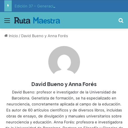
Edición 37 – Generaciones conectadas: educación y vida en la era de la IA
Menú
B
Inicio
/
David Bueno y Anna Forés
David Bueno y Anna Forés
David Bueno: profesor e investigador de la Universidad de
Barcelona. Genetista de formación, se ha especializado en
neurociencia, concretamente aplicada al campo de la educación.
Es autor de 60 artículos científicos y de diversos libros, incluidas
obras de ensayo, de divulgación y manuales universitarios sobre
neurociencia y educación. Anna Forés: profesora e investigadora
de la Universidad de Barcelona. Doctora en Filosofía y Ciencias de