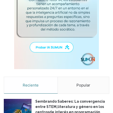
r
u
c
c
i
ó
n
d
e
i
n
c
ó
g
n
i
Reciente
Popular
t
a
s
Sembrando Saberes: La convergencia
.
entre STEM,literatura y género en los
centrosde interés en programación