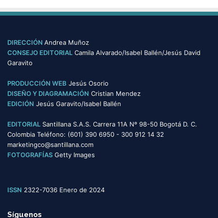
s
t
e
g
o
DIRECCIÓN
Andrea Muñoz
r
CONSEJO EDITORIAL
Camila Alvarado/Isabel Ballén/Jesús David
í
Garavito
a
s
PRODUCCIÓN WEB
Jesús Osorio
DISEÑO Y DIAGRAMACIÓN
Cristian Mendez
EDICIÓN
Jesús Garavito/Isabel Ballén
EDITORIAL
Santillana S.A.S. Carrera 11A Nº 98-50 Bogotá D. C.
Colombia Teléfono: (601) 390 6950 - 300 912 14 32
marketingco@santillana.com
FOTOGRAFÍAS
Getty Images
ISSN
2322-7036 Enero de 2024
Síguenos