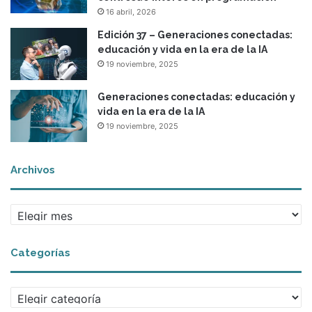
16 abril, 2026
Edición 37 – Generaciones conectadas:
educación y vida en la era de la IA
19 noviembre, 2025
Generaciones conectadas: educación y
vida en la era de la IA
19 noviembre, 2025
Archivos
A
r
c
Categorías
h
i
v
C
o
a