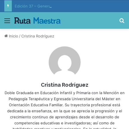
Edición 37 – Generaciones conectadas: educación y vida en la era de la IA
Menú
B
Inicio
/
Cristina Rodríguez
Cristina Rodríguez
Doble Graduada en Educación Infantil y Primaria con la Mención en
Pedagogía Terapéutica y Egresada Universitaria del Máster en
Orientación Educativa Familiar. Su trayectoria profesional está
dedicada a la enseñanza, en la que se aprecia la progresión y el
crecimiento continuo de aprendizajes desde el desarrollo de
competencias educativas e investigadoras; así como de
habilidades creativas y motivacionales. En la actualidad, la