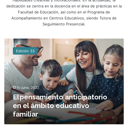
dedicación se centra en la docencia en el área de prácticas en la
Facultad de Educación, así como en el Programa de
Acompañamiento en Centros Educativos, siendo Tutora de
Seguimiento Presencial.
E
l
Edición 33
p
e
n
s
a
10 junio, 2022
m
El pensamiento anticipatorio
i
e
en el ámbito educativo
n
familiar
t
o
a