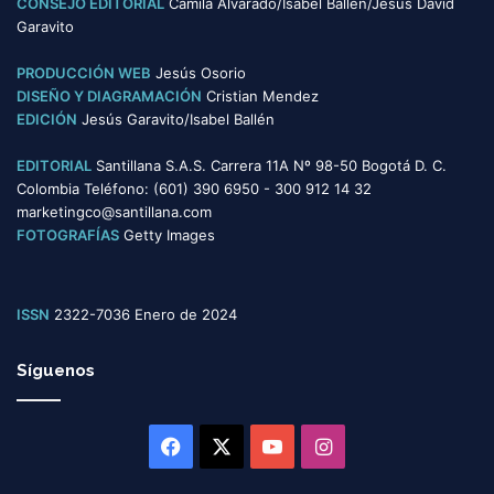
CONSEJO EDITORIAL
Camila Alvarado/Isabel Ballén/Jesús David
í
Garavito
a
s
PRODUCCIÓN WEB
Jesús Osorio
DISEÑO Y DIAGRAMACIÓN
Cristian Mendez
EDICIÓN
Jesús Garavito/Isabel Ballén
EDITORIAL
Santillana S.A.S. Carrera 11A Nº 98-50 Bogotá D. C.
Colombia Teléfono: (601) 390 6950 - 300 912 14 32
marketingco@santillana.com
FOTOGRAFÍAS
Getty Images
ISSN
2322-7036 Enero de 2024
Síguenos
Facebook
X
YouTube
Instagram