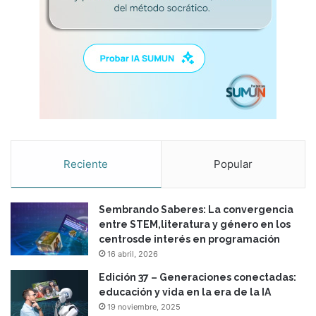
o
e
d
u
c
a
t
i
v
o
f
Reciente
Popular
a
m
i
Sembrando Saberes: La convergencia
l
entre STEM,literatura y género en los
i
centrosde interés en programación
a
16 abril, 2026
r
Edición 37 – Generaciones conectadas:
educación y vida en la era de la IA
19 noviembre, 2025