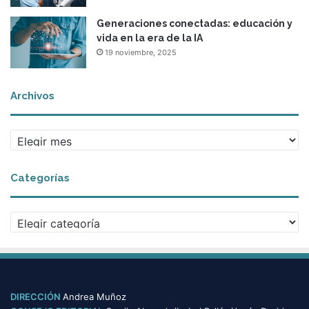
Generaciones conectadas: educación y
vida en la era de la IA
19 noviembre, 2025
Archivos
A
r
c
Categorías
h
i
v
C
o
a
s
t
e
g
o
DIRECCIÓN
Andrea Muñoz
r