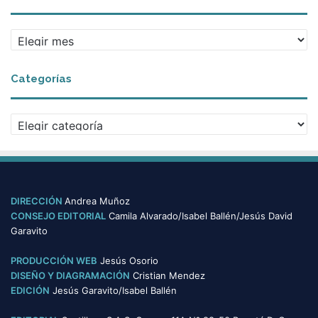
A
r
c
Categorías
h
i
v
C
o
a
s
t
e
g
o
DIRECCIÓN
Andrea Muñoz
r
CONSEJO EDITORIAL
Camila Alvarado/Isabel Ballén/Jesús David
í
Garavito
a
s
PRODUCCIÓN WEB
Jesús Osorio
DISEÑO Y DIAGRAMACIÓN
Cristian Mendez
EDICIÓN
Jesús Garavito/Isabel Ballén