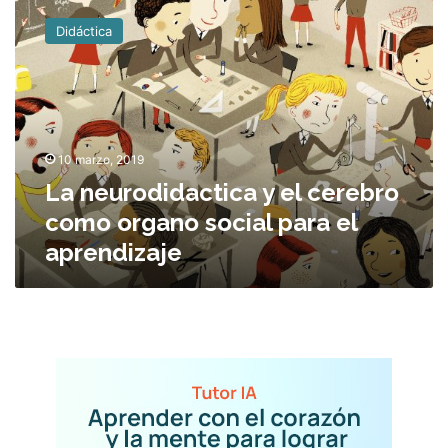
a
Didáctica
n
e
u
r
o
d
10 marzo, 2019
i
La neurodidactica y el cerebro
d
a
como organo social para el
c
aprendizaje
t
i
c
a
y
e
l
c
e
r