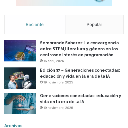
a
r
a
e
Reciente
Popular
l
a
p
Sembrando Saberes: La convergencia
r
entre STEM,literatura y género en los
e
centrosde interés en programación
n
16 abril, 2026
d
i
Edición 37 – Generaciones conectadas:
z
educación y vida en la era de la IA
a
19 noviembre, 2025
j
e
Generaciones conectadas: educación y
vida en la era de la IA
19 noviembre, 2025
Archivos