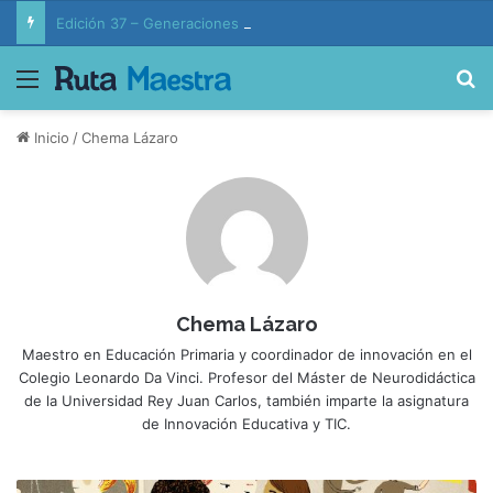
Edición 37 – Generaciones conectadas: educación y vida en la era de la IA
Menú
B
Inicio
/
Chema Lázaro
Chema Lázaro
Maestro en Educación Primaria y coordinador de innovación en el
Colegio Leonardo Da Vinci. Profesor del Máster de Neurodidáctica
de la Universidad Rey Juan Carlos, también imparte la asignatura
de Innovación Educativa y TIC.
L