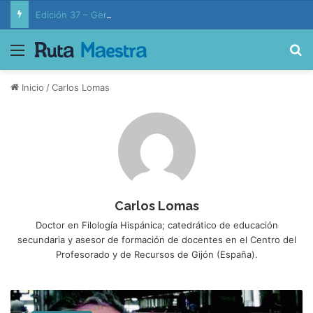
Edición 37 – Generaciones conectadas: educación y vida en la era de la IA
Menú
B
Inicio
/
Carlos Lomas
Carlos Lomas
Doctor en Filología Hispánica; catedrático de educación
secundaria y asesor de formación de docentes en el Centro del
Profesorado y de Recursos de Gijón (España).
E
n