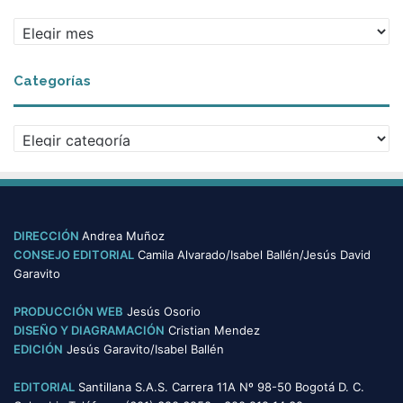
A
r
c
Categorías
h
i
v
C
o
a
s
t
e
g
o
DIRECCIÓN
Andrea Muñoz
r
CONSEJO EDITORIAL
Camila Alvarado/Isabel Ballén/Jesús David
í
Garavito
a
s
PRODUCCIÓN WEB
Jesús Osorio
DISEÑO Y DIAGRAMACIÓN
Cristian Mendez
EDICIÓN
Jesús Garavito/Isabel Ballén
EDITORIAL
Santillana S.A.S. Carrera 11A Nº 98-50 Bogotá D. C.