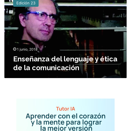
Edición 23
s
e
ñ
a
n
z
a
d
1 junio, 2018
e
Enseñanza del lenguaje y ética
l
de la comunicación
l
e
n
g
u
a
j
e
y
é
t