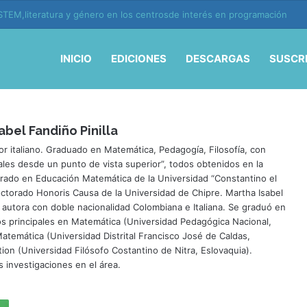
TEM,literatura y género en los centrosde interés en programación
INICIO
EDICIONES
DESCARGAS
SUSCR
bel Fandiño Pinilla
r italiano. Graduado en Matemática, Pedagogía, Filosofía, con
es desde un punto de vista superior”, todos obtenidos en la
torado en Educación Matemática de la Universidad “Constantino el
octorado Honoris Causa de la Universidad de Chipre. Martha Isabel
 autora con doble nacionalidad Colombiana e Italiana. Se graduó en
os principales en Matemática (Universidad Pedagógica Nacional,
atemática (Universidad Distrital Francisco José de Caldas,
on (Universidad Filósofo Costantino de Nitra, Eslovaquia).
 investigaciones en el área.