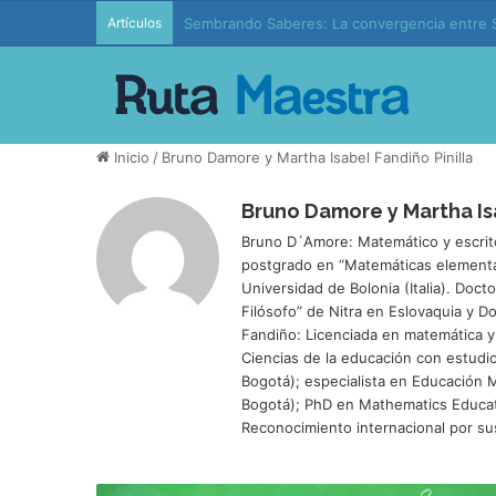
Artículos
Sembrando Saberes: La convergencia entre S
Inicio
/
Bruno Damore y Martha Isabel Fandiño Pinilla
Bruno Damore y Martha Isa
Bruno D´Amore: Matemático y escrito
postgrado en “Matemáticas elemental
Universidad de Bolonia (Italia). Doc
Filósofo” de Nitra en Eslovaquia y D
Fandiño: Licenciada en matemática y
Ciencias de la educación con estudi
Bogotá); especialista en Educación M
Bogotá); PhD en Mathematics Educati
Reconocimiento internacional por sus
M