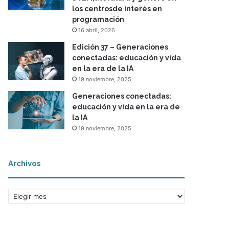
los centrosde interés en
programación
16 abril, 2026
Edición 37 – Generaciones
conectadas: educación y vida
en la era de la IA
19 noviembre, 2025
Generaciones conectadas:
educación y vida en la era de
la IA
19 noviembre, 2025
Archivos
A
r
c
h