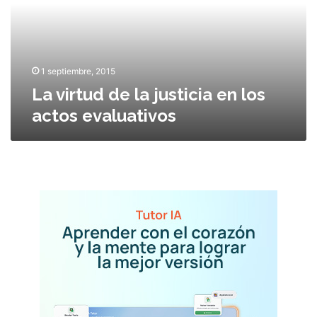
t
u
d
d
e
1 septiembre, 2015
l
La virtud de la justicia en los
a
actos evaluativos
j
u
s
t
i
c
i
a
e
n
l
o
s
a