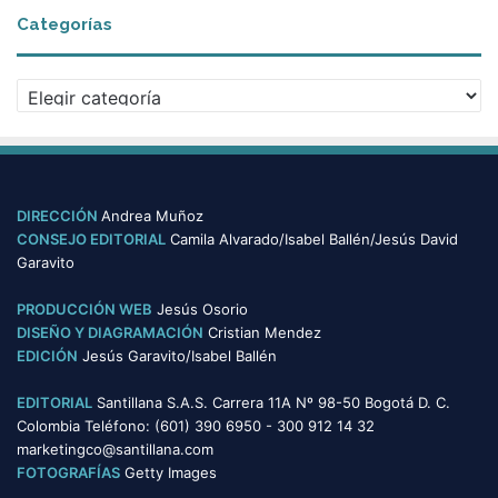
c
Categorías
h
i
v
C
o
a
s
t
e
g
o
DIRECCIÓN
Andrea Muñoz
r
CONSEJO EDITORIAL
Camila Alvarado/Isabel Ballén/Jesús David
í
Garavito
a
s
PRODUCCIÓN WEB
Jesús Osorio
DISEÑO Y DIAGRAMACIÓN
Cristian Mendez
EDICIÓN
Jesús Garavito/Isabel Ballén
EDITORIAL
Santillana S.A.S. Carrera 11A Nº 98-50 Bogotá D. C.
Colombia Teléfono: (601) 390 6950 - 300 912 14 32
marketingco@santillana.com
FOTOGRAFÍAS
Getty Images