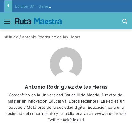
Edición 37 – Generaciones conectadas: educación y vida en la era de la IA
Menú
B
Inicio
/
Antonio Rodríguez de las Heras
Antonio Rodríguez de las Heras
Catedrático en la Universidad Carlos III de Madrid. Director del
Máster en Innovación Educativa. Libros recientes: La Red es un
bosque y Metáforas de la sociedad digital. Educación para una
sociedad del conocimiento y La biblioteca vacía. www.ardelash.es
Twitter: @ARdelasH