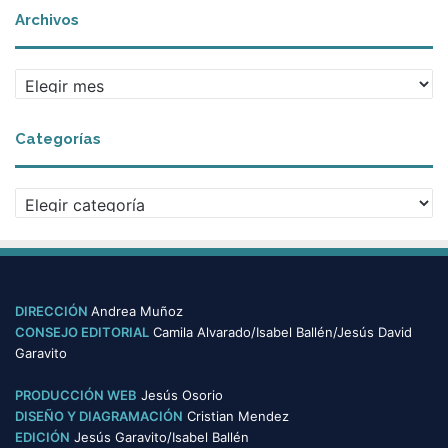
Archivos
A
r
c
Categorías
h
i
v
C
o
a
s
t
e
g
o
DIRECCIÓN
Andrea Muñoz
r
CONSEJO EDITORIAL
Camila Alvarado/Isabel Ballén/Jesús David
í
Garavito
a
s
PRODUCCIÓN WEB
Jesús Osorio
DISEÑO Y DIAGRAMACIÓN
Cristian Mendez
EDICIÓN
Jesús Garavito/Isabel Ballén