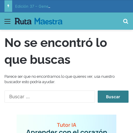
Edición 37 – Generaciones conectadas: educación y vida en la era de la IA
Menú
B
No se encontró lo
que buscas
Parece ser que no encontramos lo que quieres ver, usa nuestro
buscador esto podría ayudar.
B
u
s
c
a
r
: