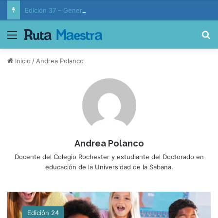
Edición 37 – Generaciones conectadas: educación y vida en la era de la IA
Menú
B
Inicio
/
Andrea Polanco
Andrea Polanco
Docente del Colegio Rochester y estudiante del Doctorado en
educación de la Universidad de la Sabana.
E
m
Edición 24
o