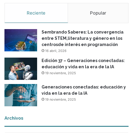
d
e
Reciente
Popular
s
d
e
Sembrando Saberes: La convergencia
l
entre STEM,literatura y género en los
a
centrosde interés en programación
a
16 abril, 2026
f
e
Edición 37 – Generaciones conectadas:
c
educación y vida en la era de la IA
t
19 noviembre, 2025
i
v
Generaciones conectadas: educación y
i
vida en la era de la IA
d
19 noviembre, 2025
a
d
Archivos