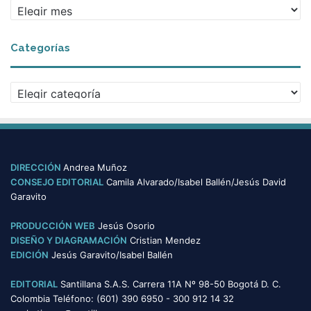
A
r
c
Categorías
h
i
v
C
o
a
s
t
e
g
o
DIRECCIÓN
Andrea Muñoz
r
CONSEJO EDITORIAL
Camila Alvarado/Isabel Ballén/Jesús David
í
Garavito
a
s
PRODUCCIÓN WEB
Jesús Osorio
DISEÑO Y DIAGRAMACIÓN
Cristian Mendez
EDICIÓN
Jesús Garavito/Isabel Ballén
EDITORIAL
Santillana S.A.S. Carrera 11A Nº 98-50 Bogotá D. C.
Colombia Teléfono: (601) 390 6950 - 300 912 14 32