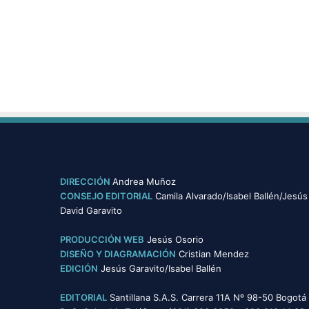
e
l
a
s
r
e
d
e
s
s
o
c
i
DIRECCIÓN
Andrea Muñoz
a
CONSEJO EDITORIAL
Camila Alvarado/Isabel Ballén/Jesús
l
David Garavito
e
s
PRODUCCIÓN WEB
Jesús Osorio
e
DISEÑO Y DIAGRAMACIÓN
Cristian Mendez
n
EDICIÓN
Jesús Garavito/Isabel Ballén
l
a
EDITORIAL
Santillana S.A.S. Carrera 11A Nº 98-50 Bogotá
p