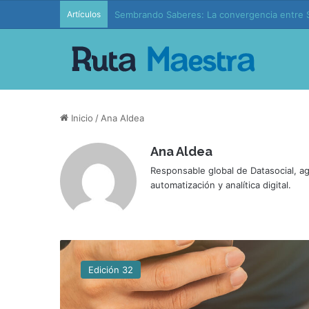
Artículos
Sembrando Saberes: La convergencia entre S
Inicio
/
Ana Aldea
Ana Aldea
Responsable global de Datasocial, ag
automatización y analítica digital.
L
a
Edición 32
i
m
p