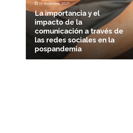
16 diciembre, 2021
o
r
La importancia y el
t
impacto de la
a
comunicación a través de
n
c
las redes sociales en la
i
pospandemia
a
y
e
l
i
m
p
a
c
t
o
d
e
l