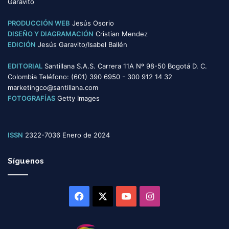
Garavito
a
s
PRODUCCIÓN WEB
Jesús Osorio
DISEÑO Y DIAGRAMACIÓN
Cristian Mendez
EDICIÓN
Jesús Garavito/Isabel Ballén
EDITORIAL
Santillana S.A.S. Carrera 11A Nº 98-50 Bogotá D. C.
Colombia Teléfono: (601) 390 6950 - 300 912 14 32
marketingco@santillana.com
FOTOGRAFÍAS
Getty Images
ISSN
2322-7036 Enero de 2024
Síguenos
Facebook
X
YouTube
Instagram