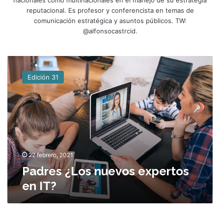
reputacional. Es profesor y conferencista en temas de
comunicación estratégica y asuntos públicos. TW:
@alfonsocastrcid.
P
a
Edición 31
d
r
e
s
¿
L
o
s
22 febrero, 2021
n
Padres ¿Los nuevos expertos
u
en IT?
e
v
o
s