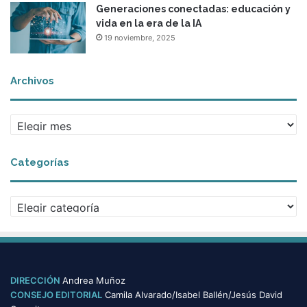
Generaciones conectadas: educación y
vida en la era de la IA
19 noviembre, 2025
Archivos
A
r
c
Categorías
h
i
v
C
o
a
s
t
e
g
o
DIRECCIÓN
Andrea Muñoz
r
CONSEJO EDITORIAL
Camila Alvarado/Isabel Ballén/Jesús David
í