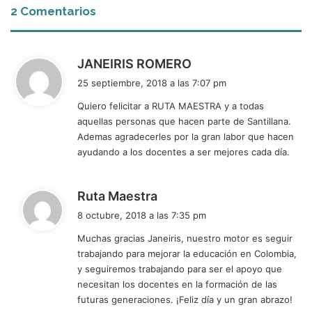
2 Comentarios
d
JANEIRIS ROMERO
i
25 septiembre, 2018 a las 7:07 pm
c
Quiero felicitar a RUTA MAESTRA y a todas
e
aquellas personas que hacen parte de Santillana.
:
Ademas agradecerles por la gran labor que hacen
ayudando a los docentes a ser mejores cada día.
d
Ruta Maestra
i
8 octubre, 2018 a las 7:35 pm
c
Muchas gracias Janeiris, nuestro motor es seguir
e
trabajando para mejorar la educación en Colombia,
:
y seguiremos trabajando para ser el apoyo que
necesitan los docentes en la formación de las
futuras generaciones. ¡Feliz día y un gran abrazo!