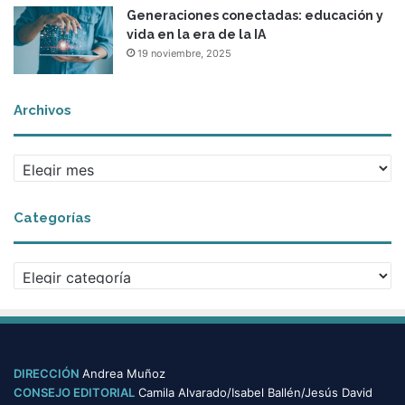
Generaciones conectadas: educación y
vida en la era de la IA
19 noviembre, 2025
Archivos
A
r
c
Categorías
h
i
v
C
o
a
s
t
e
g
o
DIRECCIÓN
Andrea Muñoz
r
CONSEJO EDITORIAL
Camila Alvarado/Isabel Ballén/Jesús David
í