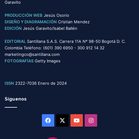
Garavito
a
s
PRODUCCIÓN WEB
Jesús Osorio
DISEÑO Y DIAGRAMACIÓN
Cristian Mendez
EDICIÓN
Jesús Garavito/Isabel Ballén
EDITORIAL
Santillana S.A.S. Carrera 11A Nº 98-50 Bogotá D. C.
Colombia Teléfono: (601) 390 6950 - 300 912 14 32
marketingco@santillana.com
FOTOGRAFÍAS
Getty Images
ISSN
2322-7036 Enero de 2024
Síguenos
Facebook
X
YouTube
Instagram