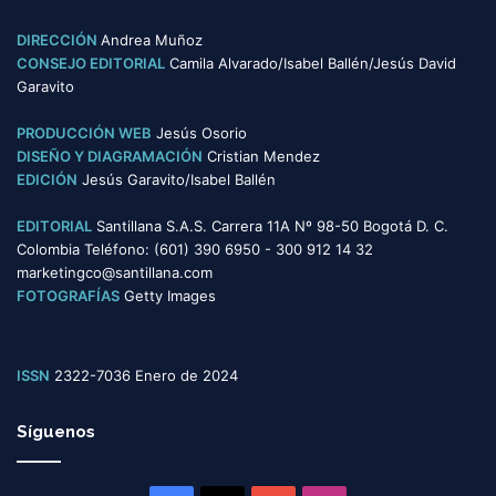
g
o
DIRECCIÓN
Andrea Muñoz
r
CONSEJO EDITORIAL
Camila Alvarado/Isabel Ballén/Jesús David
í
Garavito
a
s
PRODUCCIÓN WEB
Jesús Osorio
DISEÑO Y DIAGRAMACIÓN
Cristian Mendez
EDICIÓN
Jesús Garavito/Isabel Ballén
EDITORIAL
Santillana S.A.S. Carrera 11A Nº 98-50 Bogotá D. C.
Colombia Teléfono: (601) 390 6950 - 300 912 14 32
marketingco@santillana.com
FOTOGRAFÍAS
Getty Images
ISSN
2322-7036 Enero de 2024
Síguenos