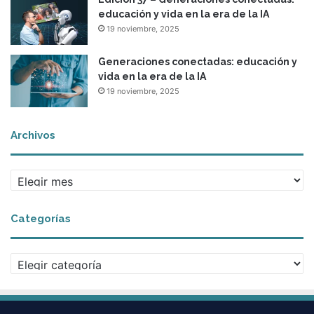
a
educación y vida en la era de la IA
c
19 noviembre, 2025
t
o
Generaciones conectadas: educación y
g
vida en la era de la IA
l
19 noviembre, 2025
o
b
a
Archivos
l
A
r
c
Categorías
h
i
v
C
o
a
s
t
e