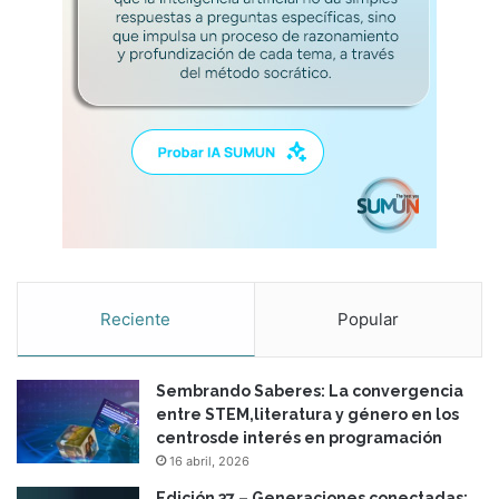
c
i
o
n
e
s
a
p
r
o
b
l
e
Reciente
Popular
m
a
s
Sembrando Saberes: La convergencia
d
entre STEM,literatura y género en los
e
centrosde interés en programación
i
16 abril, 2026
m
p
Edición 37 – Generaciones conectadas: