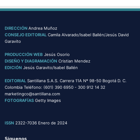
s
t
e
g
o
DIRECCIÓN
Andrea Muñoz
r
CONSEJO EDITORIAL
Camila Alvarado/Isabel Ballén/Jesús David
í
Garavito
a
s
PRODUCCIÓN WEB
Jesús Osorio
DISEÑO Y DIAGRAMACIÓN
Cristian Mendez
EDICIÓN
Jesús Garavito/Isabel Ballén
EDITORIAL
Santillana S.A.S. Carrera 11A Nº 98-50 Bogotá D. C.
Colombia Teléfono: (601) 390 6950 - 300 912 14 32
marketingco@santillana.com
FOTOGRAFÍAS
Getty Images
ISSN
2322-7036 Enero de 2024
Síguenos