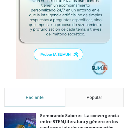
e
l
m
a
r
k
e
t
i
n
g
e
s
l
a
c
Reciente
Popular
o
m
u
Sembrando Saberes: La convergencia
n
entre STEM,literatura y género en los
i
centrosde interés en programación