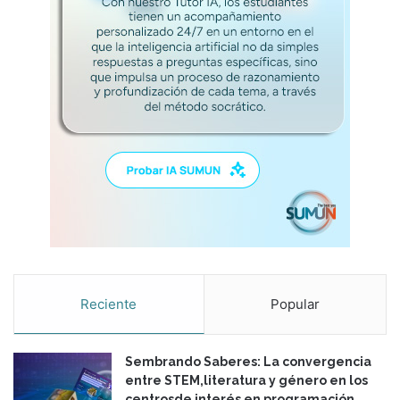
e
l
m
a
r
k
e
t
i
n
g
e
s
l
a
c
Reciente
Popular
o
m
u
Sembrando Saberes: La convergencia
n
entre STEM,literatura y género en los
i
centrosde interés en programación