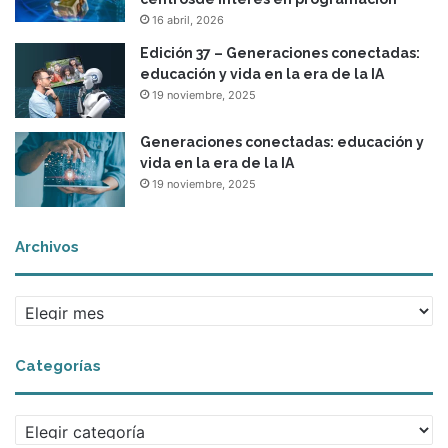
c
16 abril, 2026
a
c
Edición 37 – Generaciones conectadas:
i
educación y vida en la era de la IA
ó
19 noviembre, 2025
n
i
Generaciones conectadas: educación y
n
vida en la era de la IA
t
19 noviembre, 2025
e
r
n
Archivos
a
A
r
c
Categorías
h
i
v
C
o
a