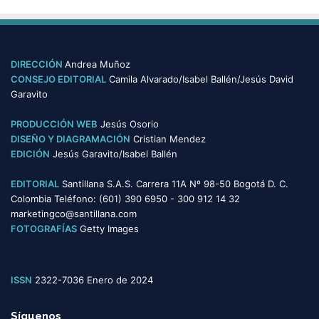
s
t
e
g
o
DIRECCIÓN
Andrea Muñoz
r
CONSEJO EDITORIAL
Camila Alvarado/Isabel Ballén/Jesús David
í
Garavito
a
s
PRODUCCIÓN WEB
Jesús Osorio
DISEÑO Y DIAGRAMACIÓN
Cristian Mendez
EDICIÓN
Jesús Garavito/Isabel Ballén
EDITORIAL
Santillana S.A.S. Carrera 11A Nº 98-50 Bogotá D. C.
Colombia Teléfono: (601) 390 6950 - 300 912 14 32
marketingco@santillana.com
FOTOGRAFÍAS
Getty Images
ISSN
2322-7036 Enero de 2024
Síguenos