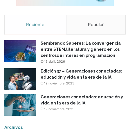
v
a
s
t
Reciente
Popular
e
c
n
Sembrando Saberes: La convergencia
o
entre STEM,literatura y género en los
l
centrosde interés en programación
o
16 abril, 2026
g
í
Edición 37 – Generaciones conectadas:
a
educación y vida en la era de la IA
s
19 noviembre, 2025
Generaciones conectadas: educación y
vida en la era de la IA
19 noviembre, 2025
Archivos