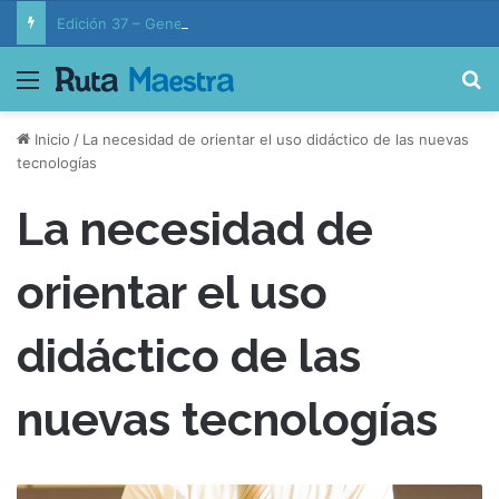
Edición 37 – Generaciones conectadas: educación y vida en la era de la IA
Menú
B
Inicio
/
La necesidad de orientar el uso didáctico de las nuevas
tecnologías
La necesidad de
orientar el uso
didáctico de las
nuevas tecnologías
L