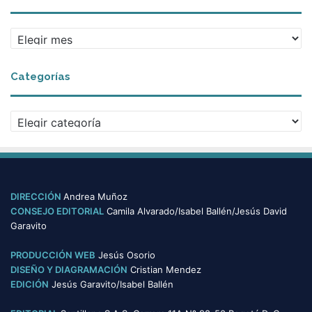
A
r
c
Categorías
h
i
v
C
o
a
s
t
e
g
o
DIRECCIÓN
Andrea Muñoz
r
CONSEJO EDITORIAL
Camila Alvarado/Isabel Ballén/Jesús David
í
Garavito
a
s
PRODUCCIÓN WEB
Jesús Osorio
DISEÑO Y DIAGRAMACIÓN
Cristian Mendez
EDICIÓN
Jesús Garavito/Isabel Ballén