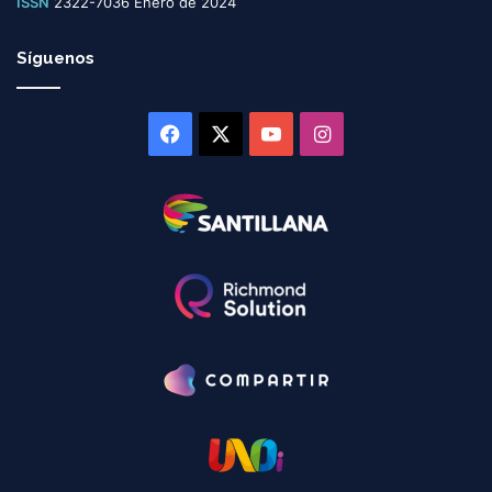
ISSN
2322-7036 Enero de 2024
Síguenos
Facebook
X
YouTube
Instagram