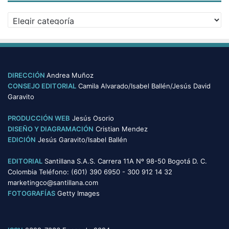
v
C
o
a
s
t
e
g
o
DIRECCIÓN
Andrea Muñoz
r
CONSEJO EDITORIAL
Camila Alvarado/Isabel Ballén/Jesús David
í
Garavito
a
s
PRODUCCIÓN WEB
Jesús Osorio
DISEÑO Y DIAGRAMACIÓN
Cristian Mendez
EDICIÓN
Jesús Garavito/Isabel Ballén
EDITORIAL
Santillana S.A.S. Carrera 11A Nº 98-50 Bogotá D. C.
Colombia Teléfono: (601) 390 6950 - 300 912 14 32
marketingco@santillana.com
FOTOGRAFÍAS
Getty Images