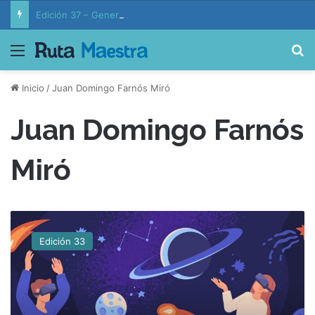
Edición 37 – Generaciones conectadas: educación y vida en la era de la IA
Menú
B
Inicio
/
Juan Domingo Farnós Miró
Juan Domingo Farnós
Miró
¿
E
Edición 33
l
m
e
t
a