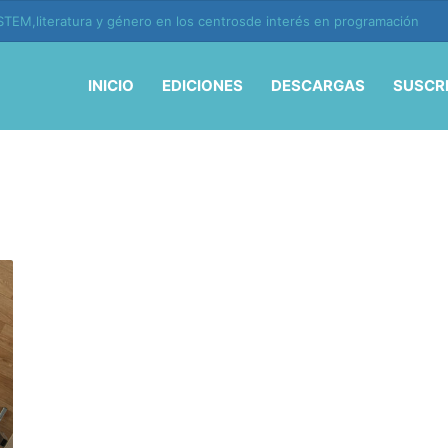
TEM,literatura y género en los centrosde interés en programación
INICIO
EDICIONES
DESCARGAS
SUSCR