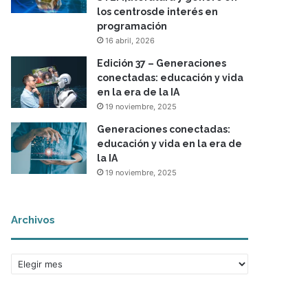
los centrosde interés en
programación
16 abril, 2026
Edición 37 – Generaciones
conectadas: educación y vida
en la era de la IA
19 noviembre, 2025
Generaciones conectadas:
educación y vida en la era de
la IA
19 noviembre, 2025
Archivos
A
r
c
h