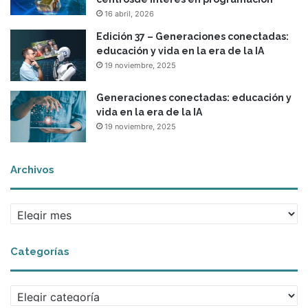
i
16 abril, 2026
m
p
Edición 37 – Generaciones conectadas:
a
educación y vida en la era de la IA
c
19 noviembre, 2025
t
o
Generaciones conectadas: educación y
g
vida en la era de la IA
l
19 noviembre, 2025
o
b
a
Archivos
l
A
r
c
Categorías
h
i
v
C
o
a