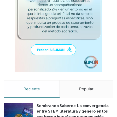
o
l
u
c
i
o
n
e
s
a
p
r
o
b
l
e
Reciente
Popular
m
a
s
Sembrando Saberes: La convergencia
d
entre STEM,literatura y género en los
e
centrosde interés en programación