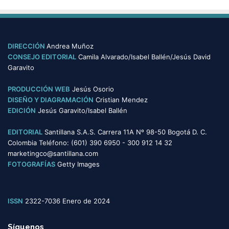
s
t
e
g
o
DIRECCIÓN
Andrea Muñoz
r
CONSEJO EDITORIAL
Camila Alvarado/Isabel Ballén/Jesús David
í
Garavito
a
s
PRODUCCIÓN WEB
Jesús Osorio
DISEÑO Y DIAGRAMACIÓN
Cristian Mendez
EDICIÓN
Jesús Garavito/Isabel Ballén
EDITORIAL
Santillana S.A.S. Carrera 11A Nº 98-50 Bogotá D. C.
Colombia Teléfono: (601) 390 6950 - 300 912 14 32
marketingco@santillana.com
FOTOGRAFÍAS
Getty Images
ISSN
2322-7036 Enero de 2024
Síguenos