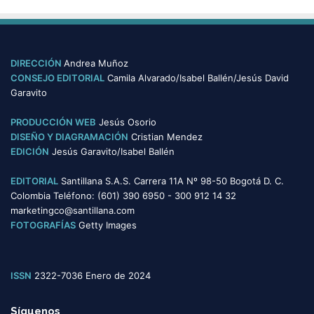
s
t
e
g
o
DIRECCIÓN
Andrea Muñoz
r
CONSEJO EDITORIAL
Camila Alvarado/Isabel Ballén/Jesús David
í
Garavito
a
s
PRODUCCIÓN WEB
Jesús Osorio
DISEÑO Y DIAGRAMACIÓN
Cristian Mendez
EDICIÓN
Jesús Garavito/Isabel Ballén
EDITORIAL
Santillana S.A.S. Carrera 11A Nº 98-50 Bogotá D. C.
Colombia Teléfono: (601) 390 6950 - 300 912 14 32
marketingco@santillana.com
FOTOGRAFÍAS
Getty Images
ISSN
2322-7036 Enero de 2024
Síguenos