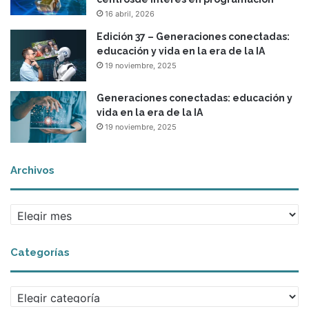
16 abril, 2026
Edición 37 – Generaciones conectadas:
educación y vida en la era de la IA
19 noviembre, 2025
Generaciones conectadas: educación y
vida en la era de la IA
19 noviembre, 2025
Archivos
A
r
c
Categorías
h
i
v
C
o
a