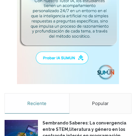
o
s
h
i
j
o
s
Reciente
Popular
Sembrando Saberes: La convergencia
entre STEM,literatura y género en los
centrosde interés en programación