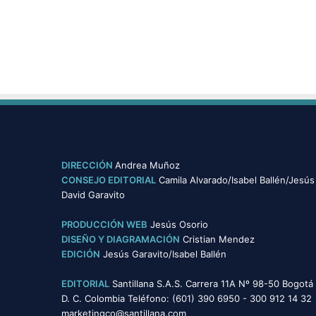
o
g
í
a
s
DIRECCIÓN
Andrea Muñoz
CONSEJO EDITORIAL
Camila Alvarado/Isabel Ballén/Jesús
David Garavito
PRODUCCIÓN WEB
Jesús Osorio
DISEÑO Y DIAGRAMACIÓN
Cristian Mendez
EDICIÓN
Jesús Garavito/Isabel Ballén
EDITORIAL
Santillana S.A.S. Carrera 11A Nº 98-50 Bogotá
D. C. Colombia Teléfono: (601) 390 6950 - 300 912 14 32
marketingco@santillana.com