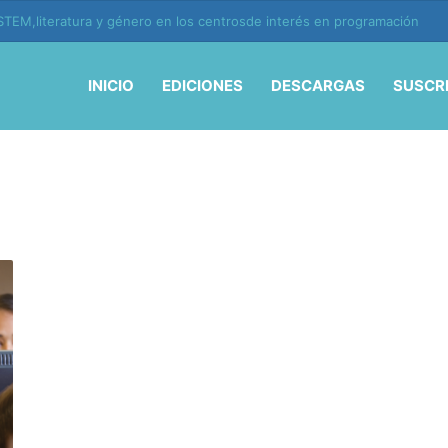
TEM,literatura y género en los centrosde interés en programación
INICIO
EDICIONES
DESCARGAS
SUSCR