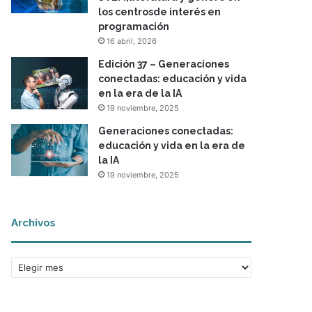
los centrosde interés en
programación
16 abril, 2026
Edición 37 – Generaciones
conectadas: educación y vida
en la era de la IA
19 noviembre, 2025
Generaciones conectadas:
educación y vida en la era de
la IA
19 noviembre, 2025
Archivos
A
r
c
h