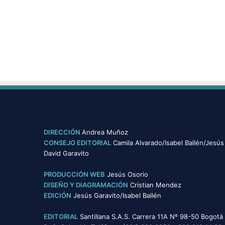
DIRECCIÓN
Andrea Muñoz
CONSEJO EDITORIAL
Camila Alvarado/Isabel Ballén/Jesús
David Garavito
PRODUCCIÓN WEB
Jesús Osorio
DISEÑO Y DIAGRAMACIÓN
Cristian Mendez
EDICIÓN
Jesús Garavito/Isabel Ballén
EDITORIAL
Santillana S.A.S. Carrera 11A Nº 98-50 Bogotá