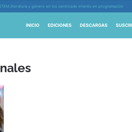
TEM,literatura y género en los centrosde interés en programación
INICIO
EDICIONES
DESCARGAS
SUSCR
onales