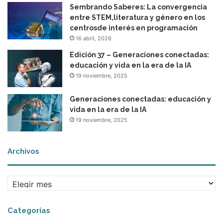
Sembrando Saberes: La convergencia
é
entre STEM,literatura y género en los
r
centrosde interés en programación
i
16 abril, 2026
c
a
Edición 37 – Generaciones conectadas:
L
educación y vida en la era de la IA
a
19 noviembre, 2025
t
i
Generaciones conectadas: educación y
n
vida en la era de la IA
a
19 noviembre, 2025
Archivos
A
r
c
Categorías
h
i