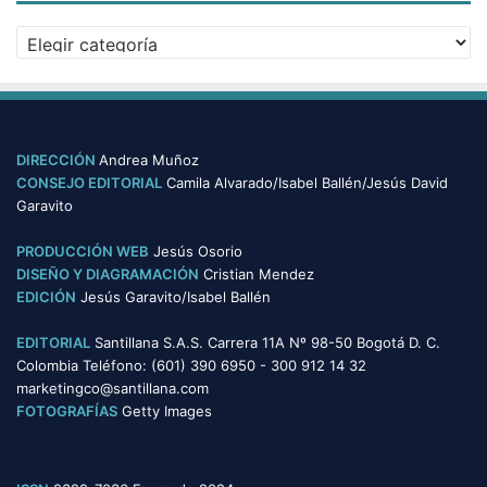
v
C
o
a
s
t
e
g
o
DIRECCIÓN
Andrea Muñoz
r
CONSEJO EDITORIAL
Camila Alvarado/Isabel Ballén/Jesús David
í
Garavito
a
s
PRODUCCIÓN WEB
Jesús Osorio
DISEÑO Y DIAGRAMACIÓN
Cristian Mendez
EDICIÓN
Jesús Garavito/Isabel Ballén
EDITORIAL
Santillana S.A.S. Carrera 11A Nº 98-50 Bogotá D. C.
Colombia Teléfono: (601) 390 6950 - 300 912 14 32
marketingco@santillana.com
FOTOGRAFÍAS
Getty Images