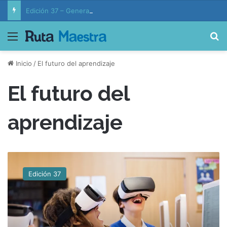
Edición 37 – Generaciones conectadas: educación y vida en la era de la IA
Menú
B
Inicio
/
El futuro del aprendizaje
El futuro del
aprendizaje
E
l
Edición 37
F
u
t
u
r