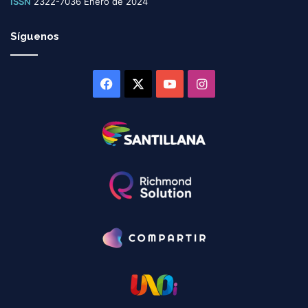
ISSN
2322-7036 Enero de 2024
Síguenos
Facebook
X
YouTube
Instagram