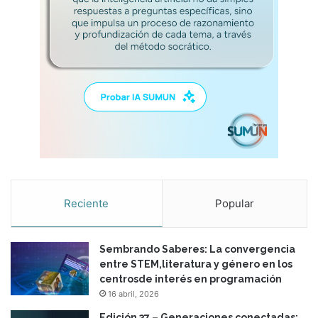
o
l
d
a
e
s
l
d
a
e
s
c
n
i
u
s
e
i
v
o
a
n
s
e
t
s
Reciente
Popular
e
p
c
e
n
n
Sembrando Saberes: La convergencia
o
d
entre STEM,literatura y género en los
l
i
centrosde interés en programación
o
e
16 abril, 2026
g
n
í
t
Edición 37 – Generaciones conectadas: