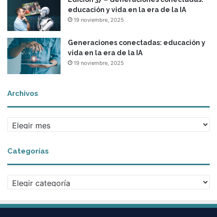
a
e
educación y vida en la era de la IA
s
s
19 noviembre, 2025
Generaciones conectadas: educación y
vida en la era de la IA
19 noviembre, 2025
Archivos
A
r
c
Categorías
h
i
v
C
o
a
s
t
e