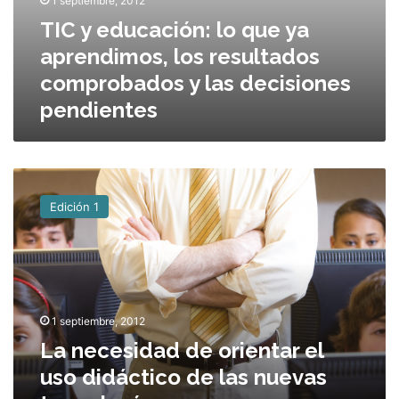
1 septiembre, 2012
l
TIC y educación: lo que ya
o
q
aprendimos, los resultados
u
comprobados y las decisiones
e
pendientes
y
a
a
p
L
r
a
e
Edición 1
n
n
e
d
c
i
e
m
s
o
i
s
1 septiembre, 2012
d
,
La necesidad de orientar el
a
l
d
o
uso didáctico de las nuevas
d
s