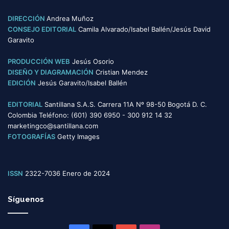
g
o
DIRECCIÓN
Andrea Muñoz
r
CONSEJO EDITORIAL
Camila Alvarado/Isabel Ballén/Jesús David
í
Garavito
a
s
PRODUCCIÓN WEB
Jesús Osorio
DISEÑO Y DIAGRAMACIÓN
Cristian Mendez
EDICIÓN
Jesús Garavito/Isabel Ballén
EDITORIAL
Santillana S.A.S. Carrera 11A Nº 98-50 Bogotá D. C.
Colombia Teléfono: (601) 390 6950 - 300 912 14 32
marketingco@santillana.com
FOTOGRAFÍAS
Getty Images
ISSN
2322-7036 Enero de 2024
Síguenos