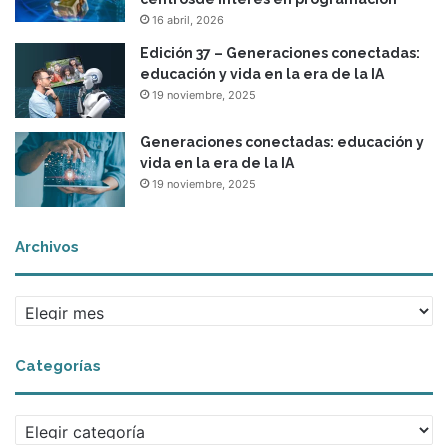
16 abril, 2026
Edición 37 – Generaciones conectadas:
educación y vida en la era de la IA
19 noviembre, 2025
Generaciones conectadas: educación y
vida en la era de la IA
19 noviembre, 2025
Archivos
A
r
c
Categorías
h
i
v
C
o
a