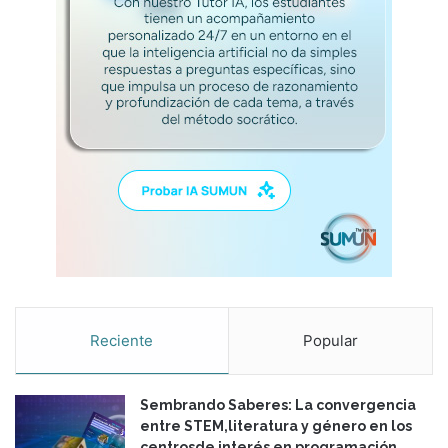
i
t
e
r
a
r
i
a
Reciente
Popular
Sembrando Saberes: La convergencia
entre STEM,literatura y género en los
centrosde interés en programación