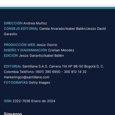
s
t
e
g
o
DIRECCIÓN
Andrea Muñoz
r
CONSEJO EDITORIAL
Camila Alvarado/Isabel Ballén/Jesús David
í
Garavito
a
s
PRODUCCIÓN WEB
Jesús Osorio
DISEÑO Y DIAGRAMACIÓN
Cristian Mendez
EDICIÓN
Jesús Garavito/Isabel Ballén
EDITORIAL
Santillana S.A.S. Carrera 11A Nº 98-50 Bogotá D. C.
Colombia Teléfono: (601) 390 6950 - 300 912 14 32
marketingco@santillana.com
FOTOGRAFÍAS
Getty Images
ISSN
2322-7036 Enero de 2024
Síguenos