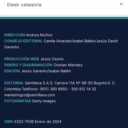
C
o
a
s
t
e
g
o
DIRECCIÓN
Andrea Muñoz
r
CONSEJO EDITORIAL
Camila Alvarado/Isabel Ballén/Jesús David
í
Garavito
a
s
PRODUCCIÓN WEB
Jesús Osorio
DISEÑO Y DIAGRAMACIÓN
Cristian Mendez
EDICIÓN
Jesús Garavito/Isabel Ballén
EDITORIAL
Santillana S.A.S. Carrera 11A Nº 98-50 Bogotá D. C.
Colombia Teléfono: (601) 390 6950 - 300 912 14 32
marketingco@santillana.com
FOTOGRAFÍAS
Getty Images
ISSN
2322-7036 Enero de 2024