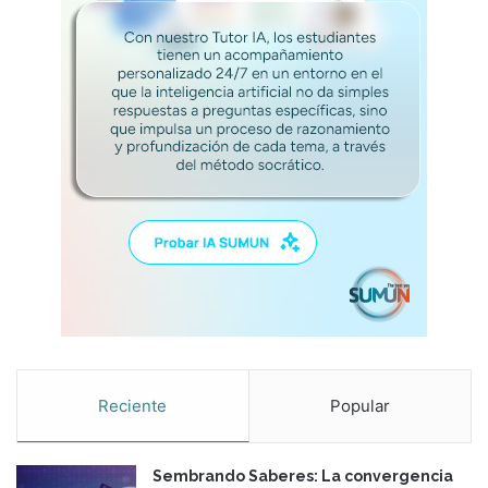
r
y
a
e
d
l
e
d
l
e
a
r
I
e
A
c
h
o
a
l
a
d
u
d
a
Reciente
Popular
Sembrando Saberes: La convergencia