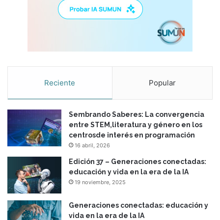
n
t
a
l
G
C
A
Reciente
Popular
Sembrando Saberes: La convergencia
entre STEM,literatura y género en los
centrosde interés en programación
16 abril, 2026
Edición 37 – Generaciones conectadas:
educación y vida en la era de la IA
19 noviembre, 2025
Generaciones conectadas: educación y
vida en la era de la IA