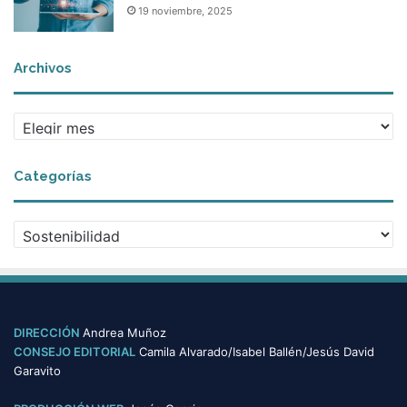
19 noviembre, 2025
Archivos
A
r
c
Categorías
h
i
v
C
o
a
s
t
e
g
o
DIRECCIÓN
Andrea Muñoz
r
CONSEJO EDITORIAL
Camila Alvarado/Isabel Ballén/Jesús David
í
Garavito
a
s