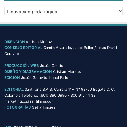
v
C
o
a
s
t
e
g
o
DIRECCIÓN
Andrea Muñoz
r
CONSEJO EDITORIAL
Camila Alvarado/Isabel Ballén/Jesús David
í
Garavito
a
s
PRODUCCIÓN WEB
Jesús Osorio
DISEÑO Y DIAGRAMACIÓN
Cristian Mendez
EDICIÓN
Jesús Garavito/Isabel Ballén
EDITORIAL
Santillana S.A.S. Carrera 11A Nº 98-50 Bogotá D. C.
Colombia Teléfono: (601) 390 6950 - 300 912 14 32
marketingco@santillana.com
FOTOGRAFÍAS
Getty Images