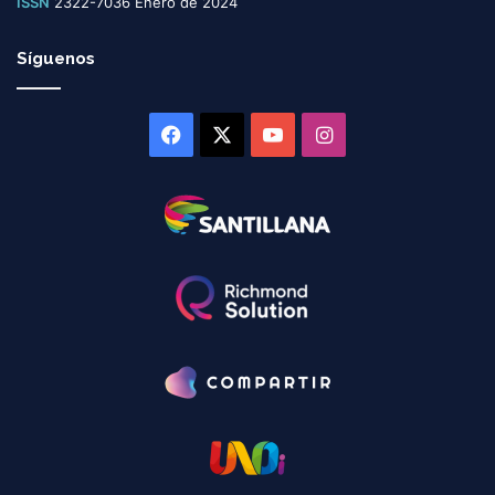
ISSN
2322-7036 Enero de 2024
Síguenos
Facebook
X
YouTube
Instagram