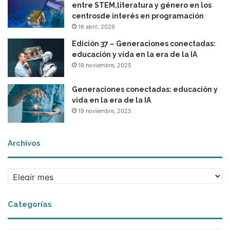
í
entre STEM,literatura y género en los
a
centrosde interés en programación
16 abril, 2026
Edición 37 – Generaciones conectadas:
educación y vida en la era de la IA
19 noviembre, 2025
Generaciones conectadas: educación y
vida en la era de la IA
19 noviembre, 2025
Archivos
A
r
c
Categorías
h
i
v