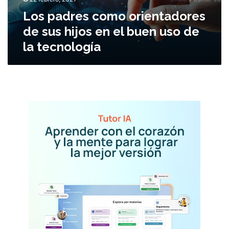
i
e
Los padres como orientadores
n
de sus hijos en el buen uso de
t
la tecnología
a
d
o
r
e
s
d
e
s
u
s
h
i
j
o
s
e
n