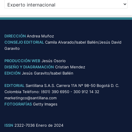
C
o
a
s
t
e
g
o
DIRECCIÓN
Andrea Muñoz
r
CONSEJO EDITORIAL
Camila Alvarado/Isabel Ballén/Jesús David
í
Garavito
a
s
PRODUCCIÓN WEB
Jesús Osorio
DISEÑO Y DIAGRAMACIÓN
Cristian Mendez
EDICIÓN
Jesús Garavito/Isabel Ballén
EDITORIAL
Santillana S.A.S. Carrera 11A Nº 98-50 Bogotá D. C.
Colombia Teléfono: (601) 390 6950 - 300 912 14 32
marketingco@santillana.com
FOTOGRAFÍAS
Getty Images
ISSN
2322-7036 Enero de 2024