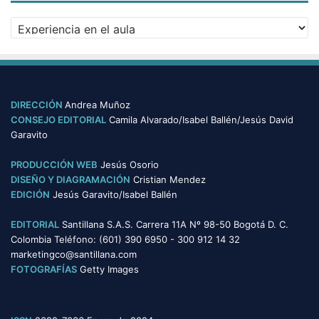
v
C
o
a
s
t
e
g
o
DIRECCIÓN
Andrea Muñoz
r
CONSEJO EDITORIAL
Camila Alvarado/Isabel Ballén/Jesús David
í
Garavito
a
s
PRODUCCIÓN WEB
Jesús Osorio
DISEÑO Y DIAGRAMACIÓN
Cristian Mendez
EDICIÓN
Jesús Garavito/Isabel Ballén
EDITORIAL
Santillana S.A.S. Carrera 11A Nº 98-50 Bogotá D. C.
Colombia Teléfono: (601) 390 6950 - 300 912 14 32
marketingco@santillana.com
FOTOGRAFÍAS
Getty Images