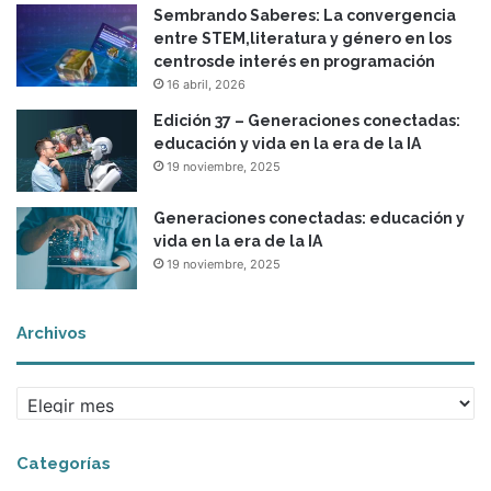
Sembrando Saberes: La convergencia
e
entre STEM,literatura y género en los
r
centrosde interés en programación
e
16 abril, 2026
s
i
Edición 37 – Generaciones conectadas:
l
educación y vida en la era de la IA
i
19 noviembre, 2025
e
n
Generaciones conectadas: educación y
c
vida en la era de la IA
i
19 noviembre, 2025
a
Archivos
A
r
c
Categorías
h
i