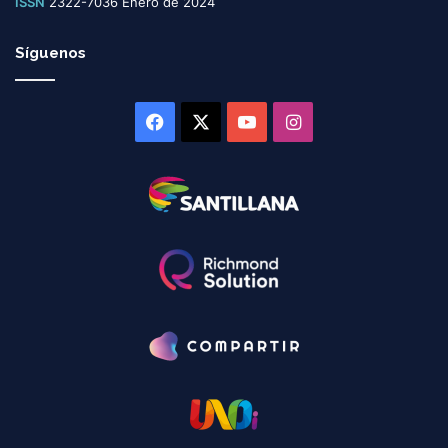
ISSN
2322-7036 Enero de 2024
Síguenos
Facebook
X
YouTube
Instagram