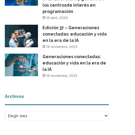
los centrosde interés en
programación
16 abril, 2026
Edición 37 – Generaciones
conectadas: educación y vida
en la era de la IA
19 noviembre, 2025
Generaciones conectadas:
educación y vida en la era de
la IA
19 noviembre, 2025
Archivos
A
r
c
h