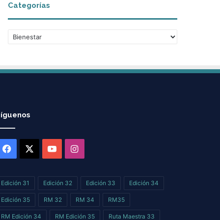
Categorías
i
v
o
C
s
a
t
e
g
o
r
í
íguenos
a
s
Facebook
X
YouTube
Instagram
Edición 31
Edición 32
Edición 33
Edición 34
Edición 35
RM 32
RM 34
RM35
RM Edición 34
RM Edición 35
Ruta Maestra 33