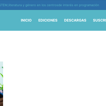
TEM,literatura y género en los centrosde interés en programación
INICIO
EDICIONES
DESCARGAS
SUSCR